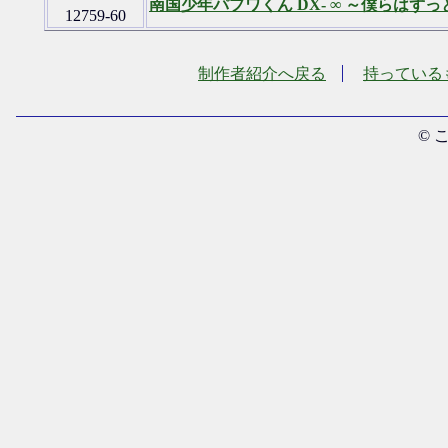
南国少年パプワくん DX- ∞ ～僕らはず
制作者紹介へ戻る
持っている
© 