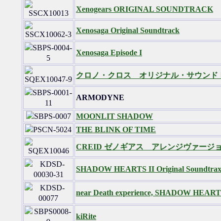
Xenogears ORIGINAL SOUNDTRACK
Xenosaga Original Soundtrack
Xenosaga Episode I
クロノ・クロス オリジナル・サウンド
ARMODYNE
MOONLIT SHADOW
THE BLINK OF TIME
CREID ゼノギアス アレンジヴァージ
SHADOW HEARTS II Original Soundtra
near Death experience, SHADOW HEARTS
kiRite