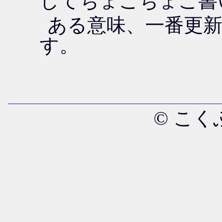
してちょこちょこ書
ある意味、一番更
す。
© こ